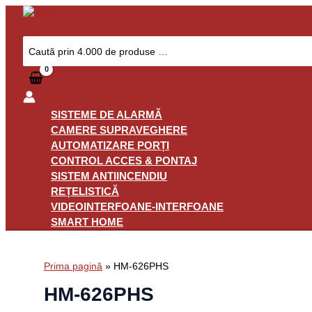
Skip
to
content
Search
for:
SISTEME DE ALARMĂ
CAMERE SUPRAVEGHERE
AUTOMATIZARE PORȚI
CONTROL ACCES & PONTAJ
SISTEM ANTIINCENDIU
REȚELISTICĂ
VIDEOINTERFOANE-INTERFOANE
SMART HOME
Prima pagină
»
HM-626PHS
HM-626PHS