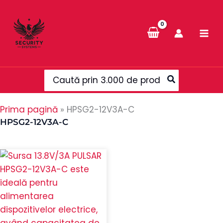
Skip
to
content
Search
for:
Prima pagină
»
HPSG2-12V3A-C
HPSG2-12V3A-C