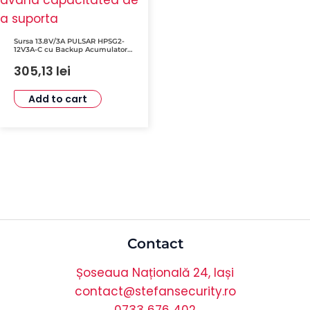
Sursa 13.8V/3A PULSAR HPSG2-
12V3A-C cu Backup Acumulator
17Ah și Protecții Multiple
305,13
lei
Add to cart
Contact
Șoseaua Națională 24, Iași
contact@stefansecurity.ro
0733 676 402