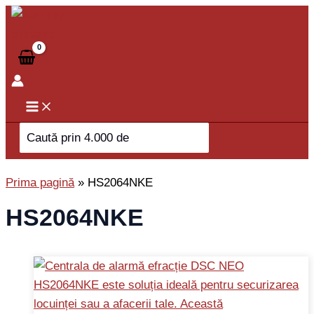
Skip
to
content
Search
for:
Prima pagină
»
HS2064NKE
HS2064NKE