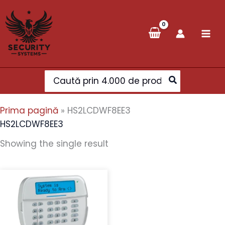
Skip
to
content
Search
for:
Prima pagină
»
HS2LCDWF8EE3
HS2LCDWF8EE3
Showing the single result