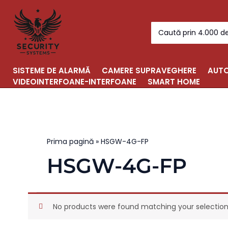
Skip
to
Search
content
for:
SISTEME DE ALARMĂ
CAMERE SUPRAVEGHERE
AUTO
VIDEOINTERFOANE-INTERFOANE
SMART HOME
Prima pagină
»
HSGW-4G-FP
HSGW-4G-FP
No products were found matching your selection