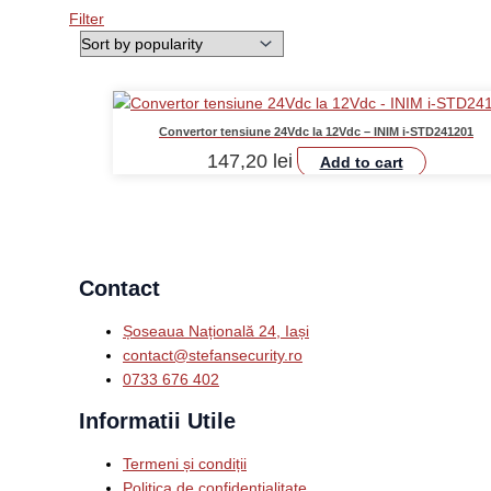
Filter
Convertor tensiune 24Vdc la 12Vdc – INIM i-STD241201
147,20
lei
Add to cart
Contact
Șoseaua Națională 24, Iași
contact@stefansecurity.ro
0733 676 402
Informatii Utile
Termeni și condiții
Politica de confidențialitate