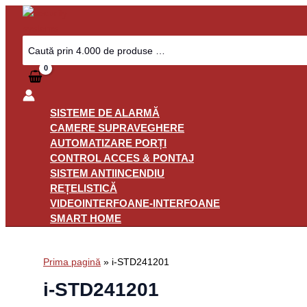
Skip
to
content
Search
for:
SISTEME DE ALARMĂ
CAMERE SUPRAVEGHERE
AUTOMATIZARE PORȚI
CONTROL ACCES & PONTAJ
SISTEM ANTIINCENDIU
REȚELISTICĂ
VIDEOINTERFOANE-INTERFOANE
SMART HOME
Prima pagină
»
i-STD241201
i-STD241201