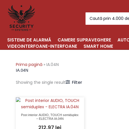
Skip
to
Search
content
for:
SISTEME DE ALARMĂ
CAMERE SUPRAVEGHERE
AUTO
VIDEOINTERFOANE-INTERFOANE
SMART HOME
Prima pagină
»
IA.04N
IA.04N
Filter
Showing the single result
Post interior AUDIO, TOUCH semiduplex
– ELECTRA IA.04N
212,97
lei