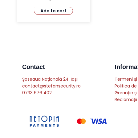
Add to cart
Contact
Informat
Șoseaua Națională 24, Iași
Termeni și 
contact@stefansecurity.ro
Politica de
0733 676 402
Garanție și
Reclamații 