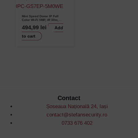
Mini Speed Dome IP Full
Color Wi-Fi 5MP, IR 30m,
Microfon – IMOU IPC-GS7EP-
494,99
lei
Add
5M0WE
to cart
Contact
Șoseaua Națională 24, Iași
contact@stefansecurity.ro
0733 676 402