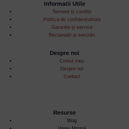
Informatii Utile
Termeni și condiții
Politica de confidențialitate
Username or Email Address
Garanție și service
Reclamații și sesizări
Password
Despre noi
Contul meu
Remember Me
Despre noi
Contact
Lost your password?
Resurse
Blog
Vreau Montaj