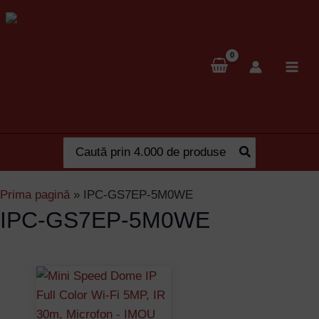
Skip
to
content
Search
for:
Prima pagină
»
IPC-GS7EP-5M0WE
IPC-GS7EP-5M0WE