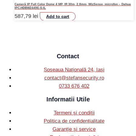
Cameră IP Full Color Dome 4 MP, IR 30m, 2.8mm, WizSense, microfon – Dahua
IPC-HDBW2449E-S-IL
587,79
lei
Add to cart
Contact
Șoseaua Națională 24, Iași
contact@stefansecurity.ro
0733 676 402
Informatii Utile
Termeni și condiții
Politica de confidențialitate
Garanție și service