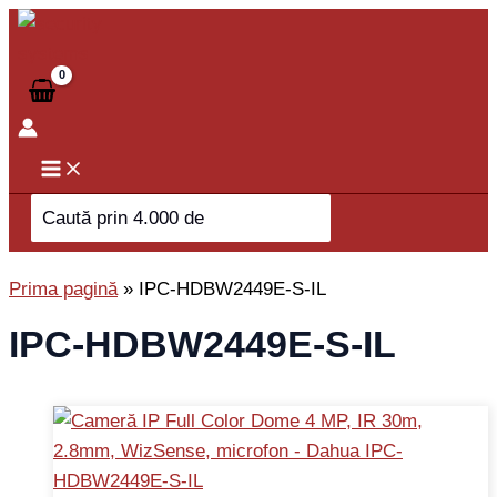
Skip
to
content
Search
for:
Prima pagină
»
IPC-HDBW2449E-S-IL
IPC-HDBW2449E-S-IL