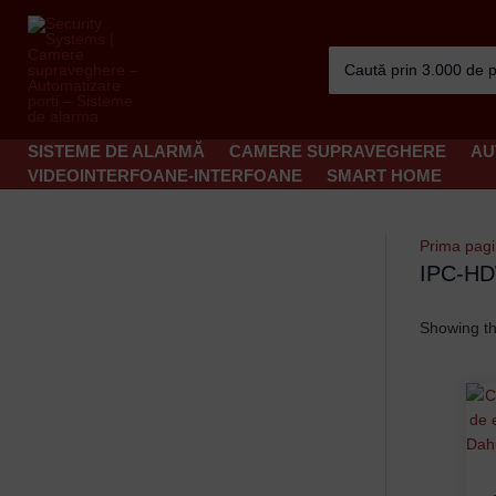
Skip
to
Search
content
for:
SISTEME DE ALARMĂ
CAMERE SUPRAVEGHERE
AU
VIDEOINTERFOANE-INTERFOANE
SMART HOME
Prima pag
IPC-H
Showing th