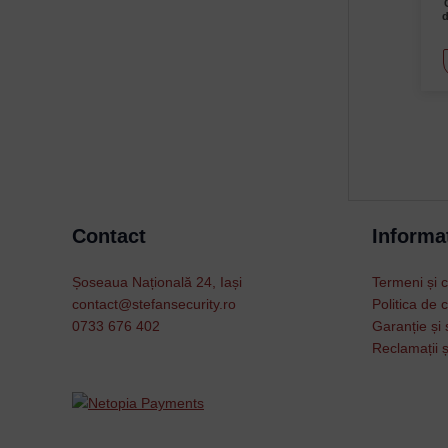
d
Contact
Informat
Șoseaua Națională 24, Iași
Termeni și c
contact@stefansecurity.ro
Politica de c
0733 676 402
Garanție și 
Reclamații ș