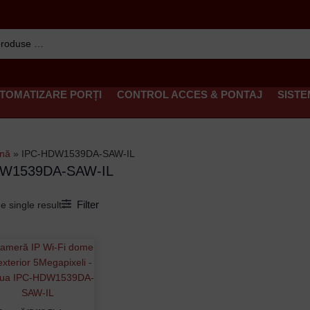
TOMATIZARE PORȚI
CONTROL ACCES & PONTAJ
SISTE
ină
»
IPC-HDW1539DA-SAW-IL
DW1539DA-SAW-IL
Filter
e single result