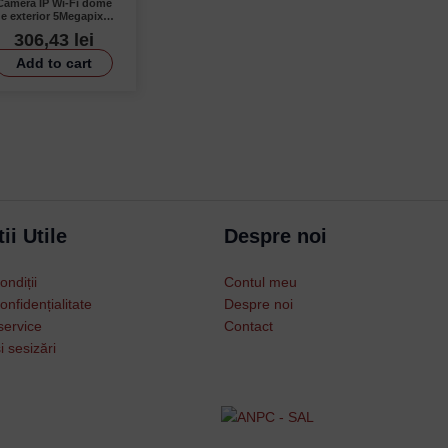
Cameră IP Wi-Fi dome
e exterior 5Megapixeli
– Dahua IPC-
306,43
lei
HDW1539DA-SAW-IL
Add to cart
Username or Email Address
Password
ii Utile
Despre noi
Remember Me
ondiții
Contul meu
onfidențialitate
Despre noi
service
Contact
Lost your password?
i sesizări