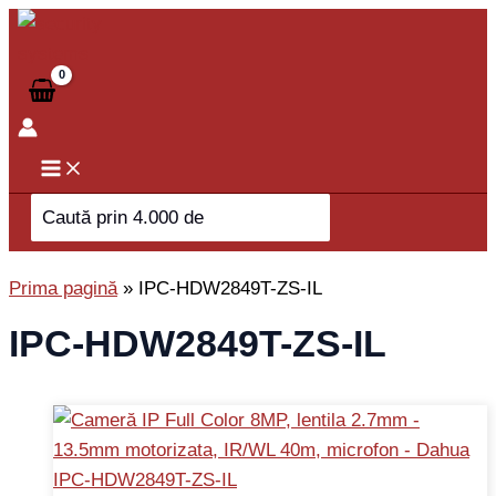
Skip
to
content
Search
for:
Prima pagină
»
IPC-HDW2849T-ZS-IL
IPC-HDW2849T-ZS-IL