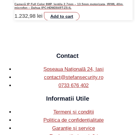
Cameră IP Full Color 8MP, lentila 2.7mm – 13.5mm motorizata, IR/WL 40m,
microfon – Dahua IPC-HDW2849T-ZS-IL
1.232,98
lei
Add to cart
Contact
Șoseaua Națională 24, Iași
contact@stefansecurity.ro
0733 676 402
Informatii Utile
Termeni și condiții
Politica de confidențialitate
Garanție și service