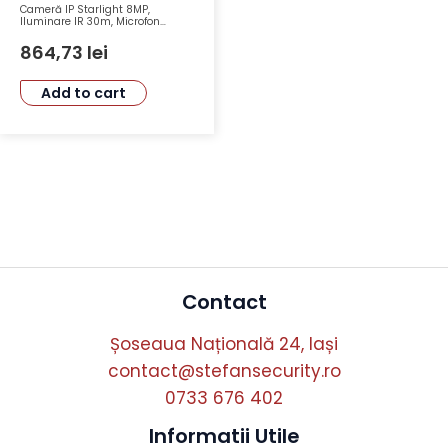
Cameră IP Starlight 8MP,
Iluminare IR 30m, Microfon
Integrat – Dahua IPC-
HDW3842EM-S
864,73
lei
Add to cart
Contact
Șoseaua Națională 24, Iași
contact@stefansecurity.ro
0733 676 402
Informatii Utile