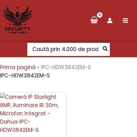
Skip
to
content
Search
for:
Prima pagină
»
IPC-HDW3842EM-S
IPC-HDW3842EM-S