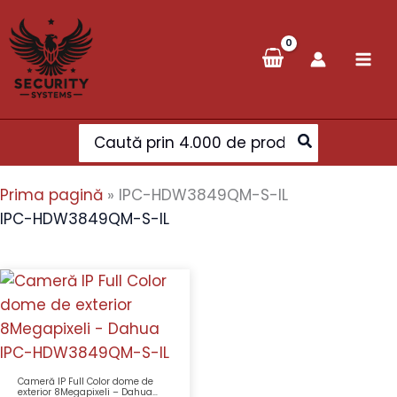
Skip
to
content
Search
for:
Prima pagină
»
IPC-HDW3849QM-S-IL
IPC-HDW3849QM-S-IL
Cameră IP Full Color dome de
exterior 8Megapixeli – Dahua