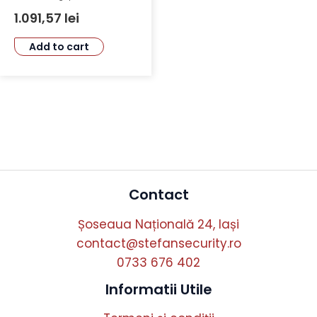
IPC-HDW3849QM-S-IL
1.091,57
lei
Add to cart
Contact
Șoseaua Națională 24, Iași
contact@stefansecurity.ro
0733 676 402
Informatii Utile