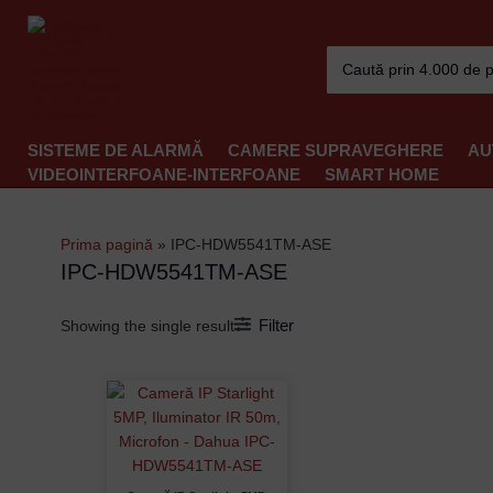
Skip
to
Search
content
for:
SISTEME DE ALARMĂ
CAMERE SUPRAVEGHERE
AU
VIDEOINTERFOANE-INTERFOANE
SMART HOME
Prima pagină
»
IPC-HDW5541TM-ASE
IPC-HDW5541TM-ASE
Filter
Showing the single result