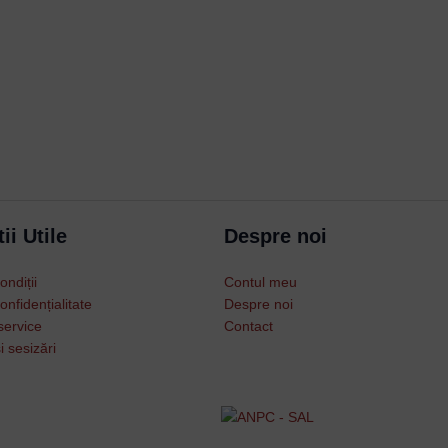
Username or Email Address
Password
ii Utile
Despre noi
Remember Me
ondiții
Contul meu
onfidențialitate
Despre noi
service
Contact
Lost your password?
i sesizări