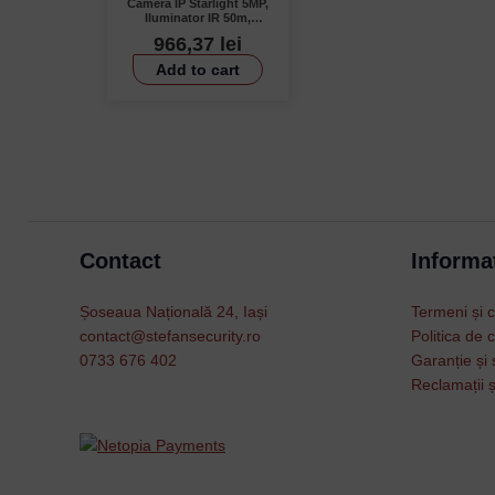
Cameră IP Starlight 5MP,
Iluminator IR 50m,
Microfon – Dahua IPC-
966,37
lei
HDW5541TM-ASE
Add to cart
Contact
Informat
Șoseaua Națională 24, Iași
Termeni și c
contact@stefansecurity.ro
Politica de c
0733 676 402
Garanție și 
Reclamații ș