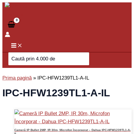
Skip
to
content
Search
for:
Prima pagină
»
IPC-HFW1239TL1-A-IL
IPC-HFW1239TL1-A-IL
Cameră IP Bullet 2MP, IR 30m, Microfon Încorporat – Dahua IPC-HFW1239TL1-A-
IL