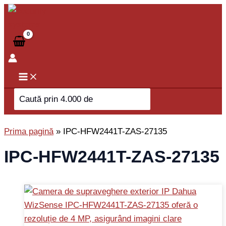
Skip
to
content
Search
for:
Prima pagină
»
IPC-HFW2441T-ZAS-27135
IPC-HFW2441T-ZAS-27135