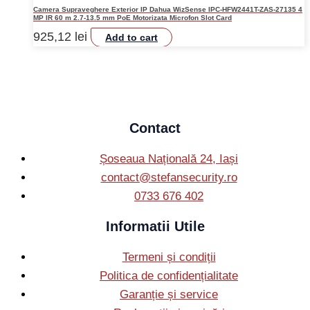
Camera Supraveghere Exterior IP Dahua WizSense IPC-HFW2441T-ZAS-27135 4
MP IR 60 m 2.7-13.5 mm PoE Motorizata Microfon Slot Card
925,12
lei
Add to cart
Contact
Șoseaua Națională 24, Iași
contact@stefansecurity.ro
0733 676 402
Informatii Utile
Termeni și condiții
Politica de confidențialitate
Garanție și service