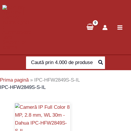
Skip
to
content
Search
for:
Prima pagină
»
IPC-HFW2849S-S-IL
IPC-HFW2849S-S-IL