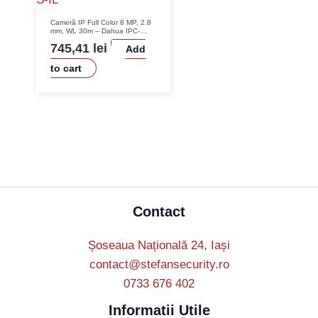
Cameră IP Full Color 8 MP, 2.8
mm, WL 30m – Dahua IPC-
HFW2849S-S-IL
745,41
lei
Add
to cart
Contact
Șoseaua Națională 24, Iași
contact@stefansecurity.ro
0733 676 402
Informatii Utile