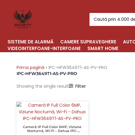
Skip
to
Search
content
for:
SISTEME DE ALARMĂ
CAMERE SUPRAVEGHERE
AUTO
VIDEOINTERFOANE-INTERFOANE
SMART HOME
Prima pagină
»
IPC-HFW3649T1-AS-PV-PRO
IPC-HFW3649T1-AS-PV-PRO
Filter
Showing the single result
Cameră IP Full Color 6MP, Viziune
Nocturnă, Wi-Fi – Dahua IPC-
HFW3649T1-AS-PV-PRO