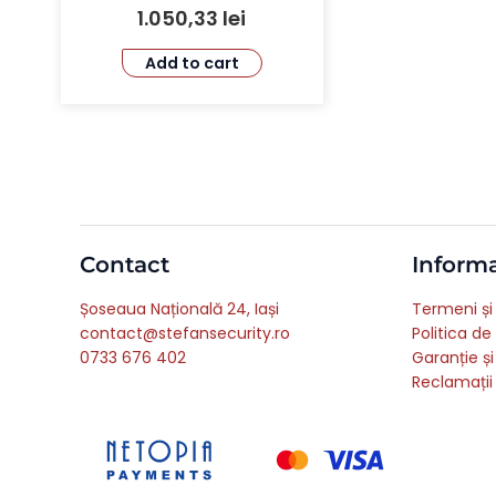
1.050,33
lei
Add to cart
Contact
Informa
Șoseaua Națională 24, Iași
Termeni și 
contact@stefansecurity.ro
Politica de
0733 676 402
Garanție și
Reclamații 