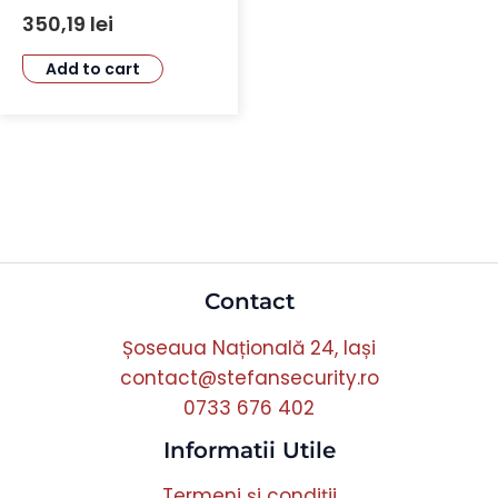
IPC-S7XP-10M0WED
350,19
lei
Add to cart
Contact
Șoseaua Națională 24, Iași
contact@stefansecurity.ro
0733 676 402
Informatii Utile
Termeni și condiții