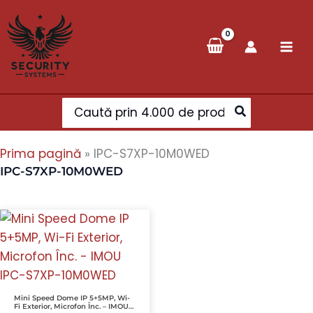
Skip
to
content
Search
for:
Prima pagină
»
IPC-S7XP-10M0WED
IPC-S7XP-10M0WED
Mini Speed Dome IP 5+5MP, Wi-
Fi Exterior, Microfon Înc. – IMOU