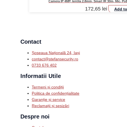
Camera IP 4MP, lentila 2.8mm, Smart IR 30m, Mic, 
172,65
lei
Add to
Contact
Șoseaua Națională 24, Iași
contact@stefansecurity.ro
0733 676 402
Informatii Utile
Termeni și condiții
Politica de confidențialitate
Garanție și service
Reclamații și sesizări
Despre noi