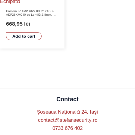
Camera IP 4MP UNV IPC2124SB-
ADF28KMC-I0 cu Lentilă 2.8mm, IR
30m, Audio, Protecție Perimetrală
668,95
lei
Add to cart
Contact
Șoseaua Națională 24, Iași
contact@stefansecurity.ro
0733 676 402