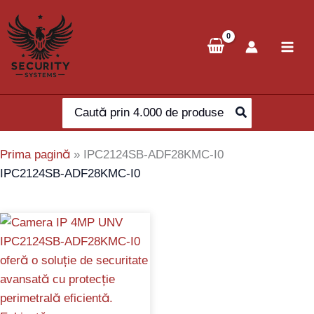
Skip
to
content
Search
for:
Prima pagină
»
IPC2124SB-ADF28KMC-I0
IPC2124SB-ADF28KMC-I0