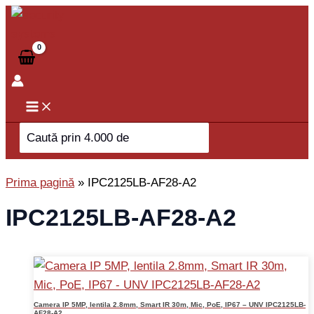
Skip
to
content
Search
for:
Prima pagină
»
IPC2125LB-AF28-A2
IPC2125LB-AF28-A2
Camera IP 5MP, lentila 2.8mm, Smart IR 30m, Mic, PoE, IP67 – UNV IPC2125LB-
AF28-A2