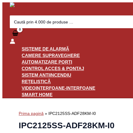
Skip
to
content
Search
for:
SISTEME DE ALARMĂ
CAMERE SUPRAVEGHERE
AUTOMATIZARE PORȚI
CONTROL ACCES & PONTAJ
SISTEM ANTIINCENDIU
REȚELISTICĂ
VIDEOINTERFOANE-INTERFOANE
SMART HOME
Prima pagină
»
IPC2125SS-ADF28KM-I0
IPC2125SS-ADF28KM-I0