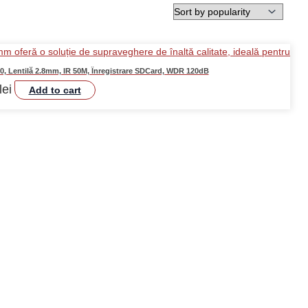
 Lentilă 2.8mm, IR 50M, Înregistrare SDCard, WDR 120dB
lei
Add to cart