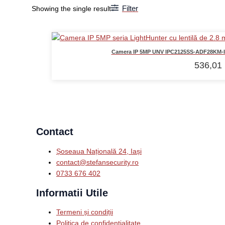
Filter
Showing the single result
Camera IP 5MP UNV IPC2125SS-ADF28KM-I0,
536,01
Contact
Șoseaua Națională 24, Iași
contact@stefansecurity.ro
0733 676 402
Informatii Utile
Termeni și condiții
Politica de confidențialitate