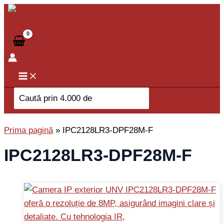
Skip
to
content
Search
for:
Prima pagină
»
IPC2128LR3-DPF28M-F
IPC2128LR3-DPF28M-F