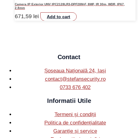
Camera IP Exterior UNV IPC2128LR3-DPF28M-F, 8MP, IR 30m, WDR, IP67,
2.8mm
671,59
lei
Add to cart
Contact
Șoseaua Națională 24, Iași
contact@stefansecurity.ro
0733 676 402
Informatii Utile
Termeni și condiții
Politica de confidențialitate
Garanție și service