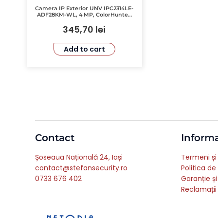
Camera IP Exterior UNV IPC2314LE-
ADF28KM-WL, 4 MP, ColorHunter,
Imagini Color 24/7, Distanta 30M,
345,70
lei
Lentila F1.0, IP67
Add to cart
Contact
Informa
Șoseaua Națională 24, Iași
Termeni și 
contact@stefansecurity.ro
Politica de
0733 676 402
Garanție și
Reclamații 