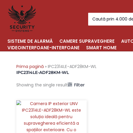
Skip
to
Search
content
for:
SISTEME DE ALARMĂ
CAMERE SUPRAVEGHERE
AUTO
VIDEOINTERFOANE-INTERFOANE
SMART HOME
Prima pagină
»
IPC2314LE-ADF28KM-WL
IPC2314LE-ADF28KM-WL
Filter
Showing the single result