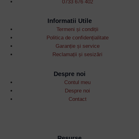
0733 676 402
Informatii Utile
Termeni și condiții
Username or Email Address
Politica de confidențialitate
Garanție și service
Reclamații și sesizări
Password
Despre noi
Remember Me
Contul meu
Despre noi
Contact
Lost your password?
Resurse