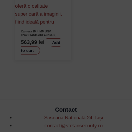
Camera IP 4 MP UNV
IPC2314SB-ADF40KM-I0,
Lentila 4.0 mm, IR 80M, Audio
563,99
lei
Add
Integrat, SD Card
to cart
Contact
Șoseaua Națională 24, Iași
contact@stefansecurity.ro