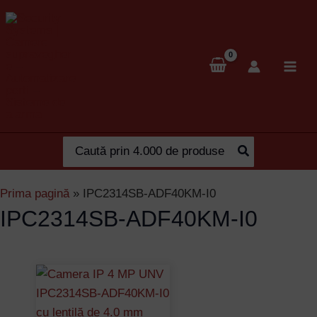
Skip
to
content
Search
for:
Prima pagină
»
IPC2314SB-ADF40KM-I0
IPC2314SB-ADF40KM-I0