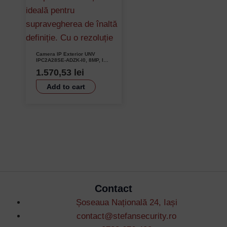
Camera IP Exterior UNV
IPC2A28SE-ADZK-I0, 8MP, IR
80m, AutoFocus, Microfon,
1.570,53
lei
Alarma, PoE, IK10
Add to cart
Contact
Șoseaua Națională 24, Iași
contact@stefansecurity.ro