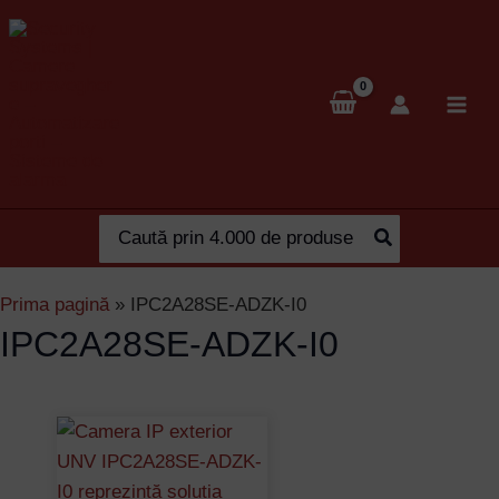
Skip
to
content
Search
for:
Prima pagină
»
IPC2A28SE-ADZK-I0
IPC2A28SE-ADZK-I0