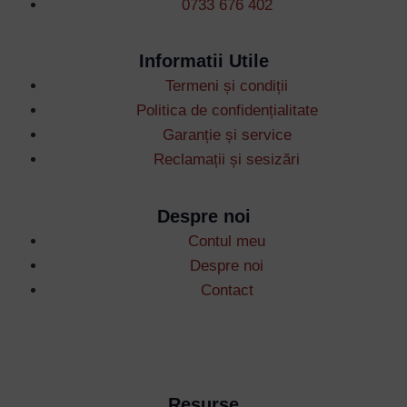
0733 676 402
Informatii Utile
Termeni și condiții
Username or Email Address
Politica de confidențialitate
Garanție și service
Reclamații și sesizări
Password
Despre noi
Remember Me
Contul meu
Despre noi
Contact
Lost your password?
Resurse