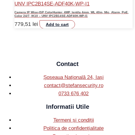
Camera IP Wise-ISP ColorHunter, 4MP, lentila 4mm, WL 40m, Mic, Alarm, PoE,
Color 24/7, IK10 – UNV IPC2B14SE-ADF40K-WP-I1
779,51
lei
Add to cart
Contact
Șoseaua Națională 24, Iași
contact@stefansecurity.ro
0733 676 402
Informatii Utile
Termeni și condiții
Politica de confidențialitate