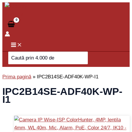
Skip
to
content
Search
for:
Prima pagină
»
IPC2B14SE-ADF40K-WP-I1
IPC2B14SE-ADF40K-WP-
I1