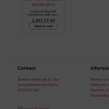
Camera IP Wise-ISP
ColorHunter, 8MP, lentila
2.8mm, WL 40m, Alarma,
1.207,71
lei
Mic, PoE, Color 24/7,
IK10 – UNV IPC2B18SE-
Add to cart
ADF28K-WP-I1
Contact
Informat
Șoseaua Națională 24, Iași
Termeni și c
contact@stefansecurity.ro
Politica de c
0733 676 402
Garanție și 
Reclamații ș