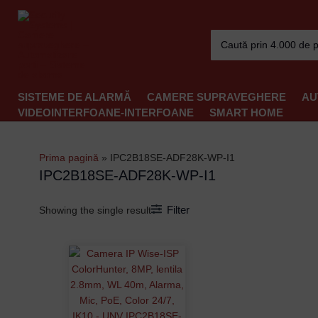
Skip
to
Search
content
for:
SISTEME DE ALARMĂ
CAMERE SUPRAVEGHERE
AU
VIDEOINTERFOANE-INTERFOANE
SMART HOME
Prima pagină
»
IPC2B18SE-ADF28K-WP-I1
IPC2B18SE-ADF28K-WP-I1
Filter
Showing the single result