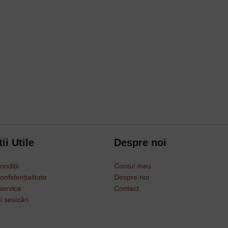
Username or Email Address
Password
ii Utile
Despre noi
Remember Me
ondiții
Contul meu
Lost your password?
onfidențialitate
Despre noi
service
Contact
i sesizări