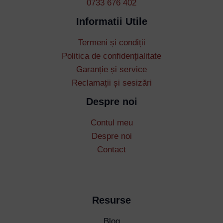
0733 676 402
Informatii Utile
Termeni și condiții
Username or Email Address
Politica de confidențialitate
Garanție și service
Password
Reclamații și sesizări
Despre noi
Remember Me
Contul meu
Despre noi
Contact
Lost your password?
Resurse
Blog