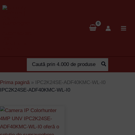
Skip
to
content
Search
for:
Prima pagină
»
IPC2K24SE-ADF40KMC-WL-I0
IPC2K24SE-ADF40KMC-WL-I0