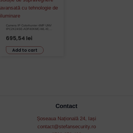
Camera IP Colorhunter 4MP UNV
IPC2K24SE-ADF40KMC-WL-I0,
WhiteLight 30m, Audio, Alarm,
Double Lens, PoE, IP67, IK10
695,54
lei
Add to cart
Contact
Șoseaua Națională 24, Iași
contact@stefansecurity.ro