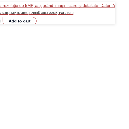
-I0, 5MP, IR 40m, Lentilă Vari-Focală, PoE, IK10
i
Add to cart