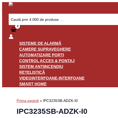
Skip
to
content
Search
for:
SISTEME DE ALARMĂ
CAMERE SUPRAVEGHERE
AUTOMATIZARE PORȚI
CONTROL ACCES & PONTAJ
SISTEM ANTIINCENDIU
REȚELISTICĂ
VIDEOINTERFOANE-INTERFOANE
SMART HOME
Prima pagină
»
IPC3235SB-ADZK-I0
IPC3235SB-ADZK-I0