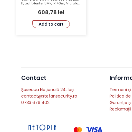
I1, LightHunter 5MP, IR 40m, Microfon,
PoE, Protecție IP67, Analiză Video
608,78
lei
Avansată
Add to cart
Contact
Informat
Șoseaua Națională 24, Iași
Termeni și 
contact@stefansecurity.ro
Politica de
0733 676 402
Garanție și
Reclamații 