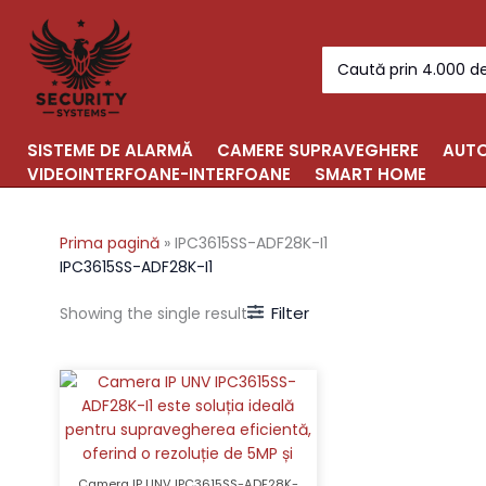
Skip
to
Search
content
for:
SISTEME DE ALARMĂ
CAMERE SUPRAVEGHERE
AUTO
VIDEOINTERFOANE-INTERFOANE
SMART HOME
Prima pagină
»
IPC3615SS-ADF28K-I1
IPC3615SS-ADF28K-I1
Filter
Showing the single result
Camera IP UNV IPC3615SS-ADF28K-