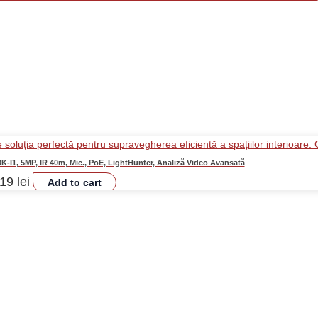
-I1, 5MP, IR 40m, Mic., PoE, LightHunter, Analiză Video Avansată
,19
lei
Add to cart