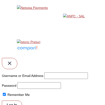
Username or Email Address
Password
Remember Me