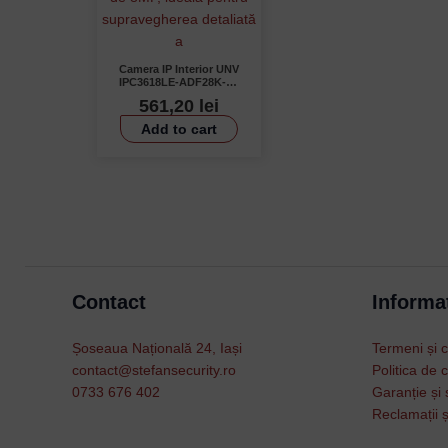
Camera IP Interior UNV
IPC3618LE-ADF28K-G,
8MP, IR 30m, Microfon,
561,20
lei
PoE, IP67, VCA
Add to cart
Contact
Informat
Șoseaua Națională 24, Iași
Termeni și c
contact@stefansecurity.ro
Politica de c
0733 676 402
Garanție și 
Reclamații ș