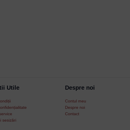
Username or Email Address
Password
Remember Me
ii Utile
Despre noi
ondiții
Contul meu
Lost your password?
onfidențialitate
Despre noi
service
Contact
i sesizări