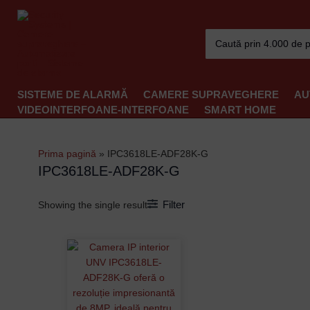
Skip
to
Search
content
for:
SISTEME DE ALARMĂ
CAMERE SUPRAVEGHERE
AU
VIDEOINTERFOANE-INTERFOANE
SMART HOME
Prima pagină
»
IPC3618LE-ADF28K-G
IPC3618LE-ADF28K-G
Filter
Showing the single result