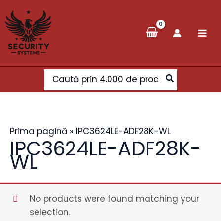
Skip
to
content
Search
for:
Prima pagină
»
IPC3624LE-ADF28K-WL
IPC3624LE-ADF28K-
WL
No products were found matching your
selection.