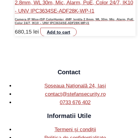
Camera IP Wise-ISP ColorHunter, 4MP, lentila 2.8mm, WL 30m, Mic, Alarm, PoE,
Color 24/7, IK10 – UNV IPC3634SE-ADF28K-WP-I1
680,15
lei
Add to cart
Contact
Șoseaua Națională 24, Iași
contact@stefansecurity.ro
0733 676 402
Informatii Utile
Termeni și condiții
Politica de confidențialitate