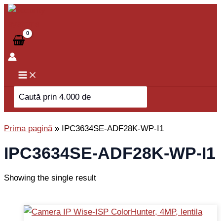
Skip
to
content
Search
for:
Prima pagină
»
IPC3634SE-ADF28K-WP-I1
IPC3634SE-ADF28K-WP-I1
Showing the single result