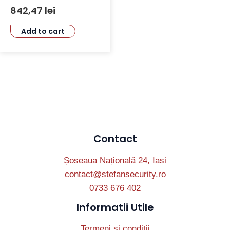
Autofocus 2.7-13.5 mm și IR 50M
842,47
lei
Add to cart
Contact
Șoseaua Națională 24, Iași
contact@stefansecurity.ro
0733 676 402
Informatii Utile
Termeni și condiții