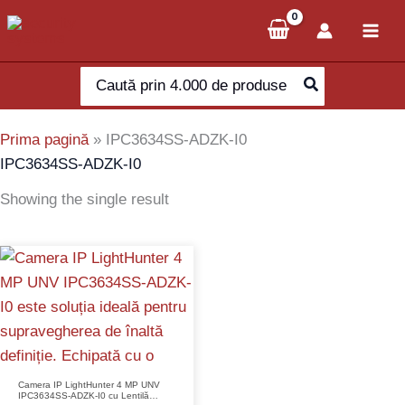
Skip
to
content
Search
for:
Prima pagină
»
IPC3634SS-ADZK-I0
IPC3634SS-ADZK-I0
Showing the single result
Camera IP LightHunter 4 MP UNV
IPC3634SS-ADZK-I0 cu Lentilă