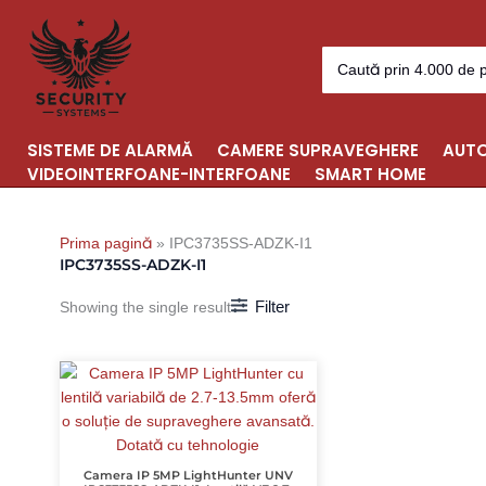
Skip
to
Search
content
for:
SISTEME DE ALARMĂ
CAMERE SUPRAVEGHERE
AUTO
VIDEOINTERFOANE-INTERFOANE
SMART HOME
Prima pagină
»
IPC3735SS-ADZK-I1
IPC3735SS-ADZK-I1
Filter
Showing the single result
Camera IP 5MP LightHunter UNV