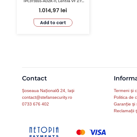
IPC3735SS-ADZK-I1, Lentilă VF 2.7-
13.5mm, IR 40m, Alarma, IK10,
1.014,97
lei
Protecție IP67
Add to cart
Contact
Informa
Șoseaua Națională 24, Iași
Termeni și c
contact@stefansecurity.ro
Politica de c
0733 676 402
Garanție și 
Reclamații ș