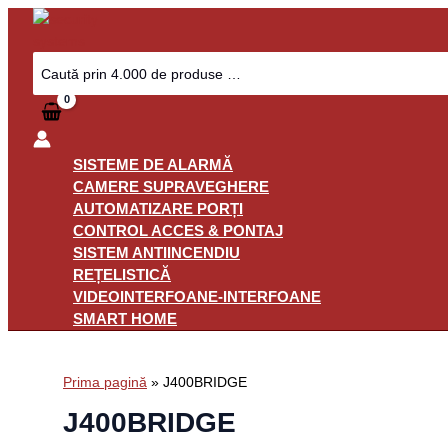
Skip
to
content
Search
for:
SISTEME DE ALARMĂ
CAMERE SUPRAVEGHERE
AUTOMATIZARE PORȚI
CONTROL ACCES & PONTAJ
SISTEM ANTIINCENDIU
REȚELISTICĂ
VIDEOINTERFOANE-INTERFOANE
SMART HOME
Prima pagină
»
J400BRIDGE
J400BRIDGE