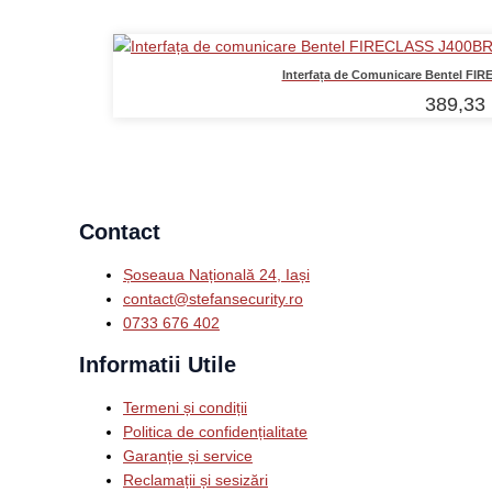
Interfața de Comunicare Bentel FI
389,33
Contact
Șoseaua Națională 24, Iași
contact@stefansecurity.ro
0733 676 402
Informatii Utile
Termeni și condiții
Politica de confidențialitate
Garanție și service
Reclamații și sesizări