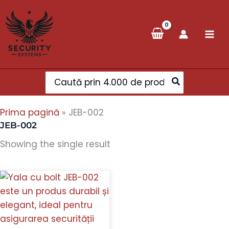
Skip
to
content
Search
for:
Prima pagină
»
JEB-002
JEB-002
Showing the single result