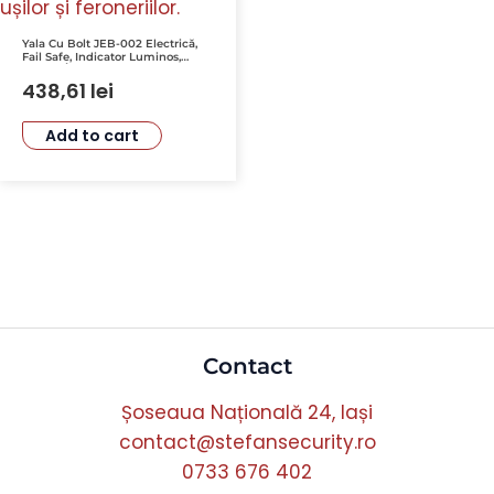
Yala Cu Bolt JEB-002 Electrică,
Fail Safe, Indicator Luminos,
Montaj Îngropat 20.2cm x 3.8cm
x 4.1cm, Alimentare 12VDC
438,61
lei
Add to cart
Contact
Șoseaua Națională 24, Iași
contact@stefansecurity.ro
0733 676 402