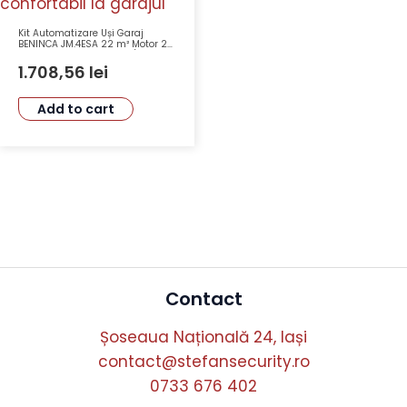
Kit Automatizare Uși Garaj
BENINCA JM.4ESA 22 m² Motor 24
VDC 1200N Viteză 8.9 m/min
1.708,56
lei
Add to cart
Contact
Șoseaua Națională 24, Iași
contact@stefansecurity.ro
0733 676 402