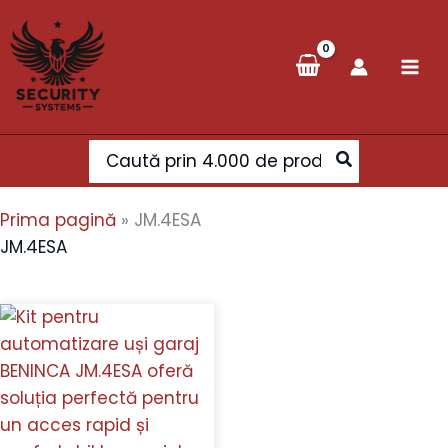
Skip
to
content
Search
for:
Prima pagină
»
JM.4ESA
JM.4ESA