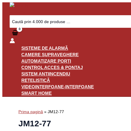
Skip
to
content
Search
for:
SISTEME DE ALARMĂ
CAMERE SUPRAVEGHERE
AUTOMATIZARE PORȚI
CONTROL ACCES & PONTAJ
SISTEM ANTIINCENDIU
REȚELISTICĂ
VIDEOINTERFOANE-INTERFOANE
SMART HOME
Prima pagină
»
JM12-77
JM12-77