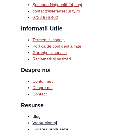
Șoseaua Națională 24, Iași
contact@stefansecurity.ro
0733 676 402
Informatii Utile
Termeni și condiții
Politica de confidențialitate
Garanție și service
Reclamații și sesizări
Despre noi
Contul meu
Despre noi
Contact
Resurse
Blog
Vreau Montaj
Livrarea produselor