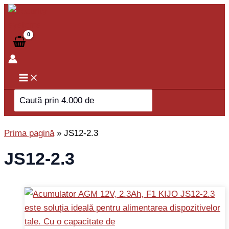
Skip
to
content
Search
for:
Prima pagină
»
JS12-2.3
JS12-2.3