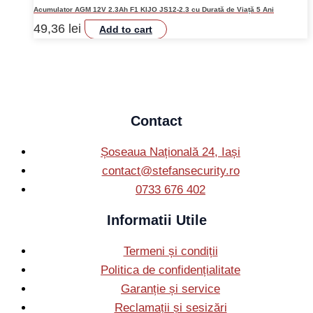
Acumulator AGM 12V 2.3Ah F1 KIJO JS12-2.3 cu Durată de Viață 5 Ani
49,36
lei
Add to cart
Contact
Șoseaua Națională 24, Iași
contact@stefansecurity.ro
0733 676 402
Informatii Utile
Termeni și condiții
Politica de confidențialitate
Garanție și service
Reclamații și sesizări