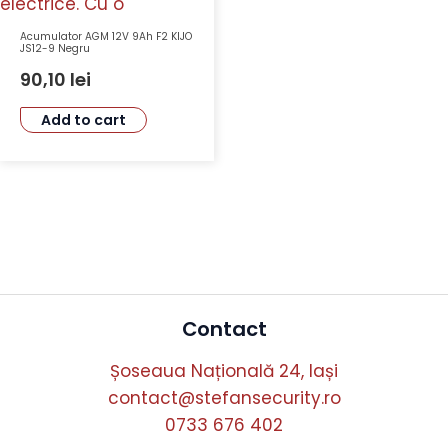
Acumulator AGM 12V 9Ah F2 KIJO
JS12-9 Negru
90,10
lei
Add to cart
Contact
Șoseaua Națională 24, Iași
contact@stefansecurity.ro
0733 676 402