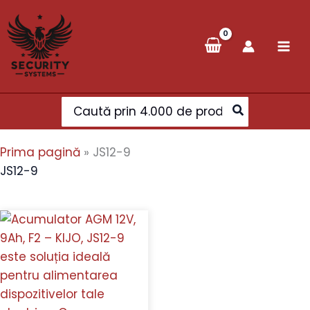
Skip
to
content
Search
for:
Prima pagină
»
JS12-9
JS12-9