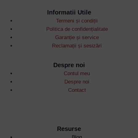
Informatii Utile
Termeni și condiții
Politica de confidențialitate
Username or Email Address
Garanție și service
Reclamații și sesizări
Password
Despre noi
Contul meu
Remember Me
Despre noi
Contact
Lost your password?
Resurse
Blog