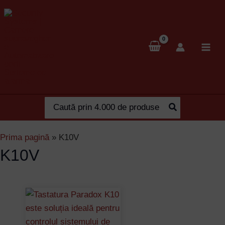
Skip
to
content
Search
for:
Prima pagină
»
K10V
K10V