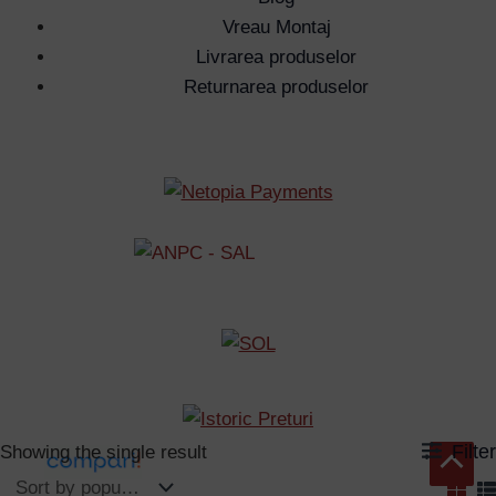
Vreau Montaj
Livrarea produselor
Returnarea produselor
Filter
Showing the single result
Scroll
to