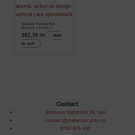
Tastatura Paradox K10,
Verticală, 2 Partitii, 7
Butoane, 10 Zone, Alarme
262,76
lei
Add
Panică
to cart
Contact
Șoseaua Națională 24, Iași
contact@stefansecurity.ro
0733 676 402