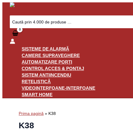
Skip
to
content
Search
for:
SISTEME DE ALARMĂ
CAMERE SUPRAVEGHERE
AUTOMATIZARE PORȚI
CONTROL ACCES & PONTAJ
SISTEM ANTIINCENDIU
REȚELISTICĂ
VIDEOINTERFOANE-INTERFOANE
SMART HOME
Prima pagină
»
K38
K38