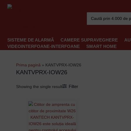
Skip
to
Search
content
for:
SISTEME DE ALARMĂ
CAMERE SUPRAVEGHERE
AU
VIDEOINTERFOANE-INTERFOANE
SMART HOME
Prima pagină
»
KANTVPRX-IOW26
KANTVPRX-IOW26
Filter
Showing the single result