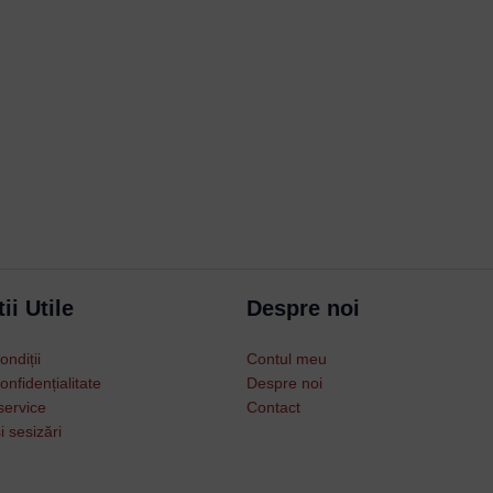
Username or Email Address
Password
ii Utile
Despre noi
Remember Me
ondiții
Contul meu
Lost your password?
onfidențialitate
Despre noi
service
Contact
i sesizări