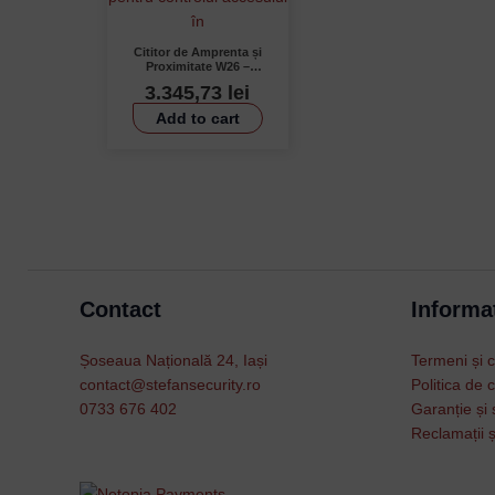
Cititor de Amprenta și
Proximitate W26 –
KANTECH KANTVPRX-
3.345,73
lei
IOW26, 4000 Amprente,
RS485, Compatibil
Add to cart
Mifare
Contact
Informat
Șoseaua Națională 24, Iași
Termeni și c
contact@stefansecurity.ro
Politica de c
0733 676 402
Garanție și 
Reclamații ș