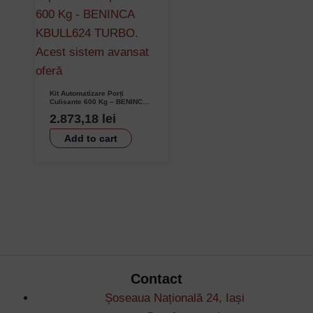
Kit Automatizare Porți
Culisante 600 Kg – BENINCA
KBULL624 TURBO cu Motor
2.873,18
lei
Rapid 25m/min și
Telecomandă TO.GO.2VA
Add to cart
Contact
Șoseaua Națională 24, Iași