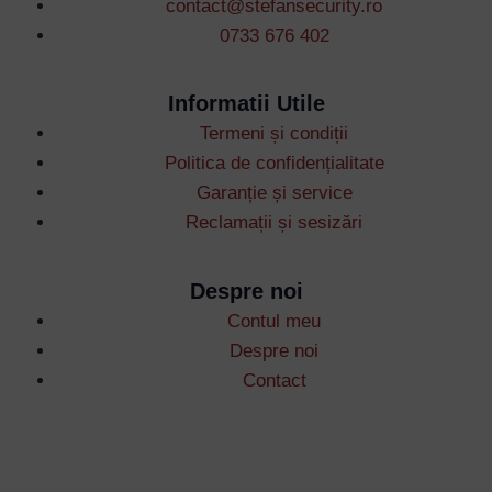
contact@stefansecurity.ro
0733 676 402
Informatii Utile
Termeni și condiții
Username or Email Address
Politica de confidențialitate
Garanție și service
Reclamații și sesizări
Password
Despre noi
Remember Me
Contul meu
Despre noi
Lost your password?
Contact