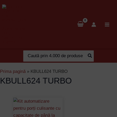
Skip
to
content
Search
for:
Prima pagină
»
KBULL624 TURBO
KBULL624 TURBO