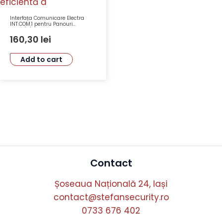
Interfața Comunicare Electra
INT.COM.1 pentru Panouri
P4S.A(V)91G și Software PRO-PES
160,30
lei
Add to cart
Contact
Șoseaua Națională 24, Iași
contact@stefansecurity.ro
0733 676 402