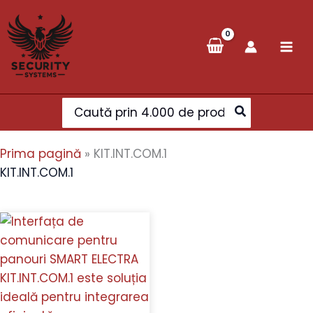
Skip
to
content
Search
for:
Prima pagină
»
KIT.INT.COM.1
KIT.INT.COM.1