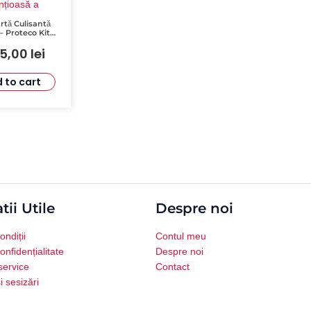
rtă Culisantă
– Proteco Kit
230V cu Motor,
75,00
lei
comenzi și
tocelule
 to cart
tii Utile
Despre noi
ondiții
Contul meu
onfidențialitate
Despre noi
service
Contact
i sesizări