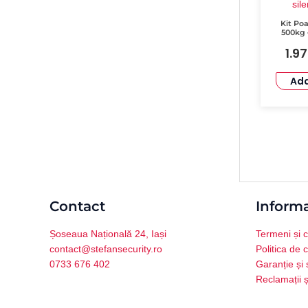
Kit Poa
500kg 
Meko 5 
1.9
Tele
Fo
Add
Contact
Informa
Șoseaua Națională 24, Iași
Termeni și c
contact@stefansecurity.ro
Politica de c
0733 676 402
Garanție și 
Reclamații ș